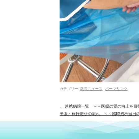
カテゴリー:
新着ニュース
パーマリンク
←
連携病院一覧 ～～医療の質の向上を目
出張・旅行透析の流れ ～～臨時透析当日