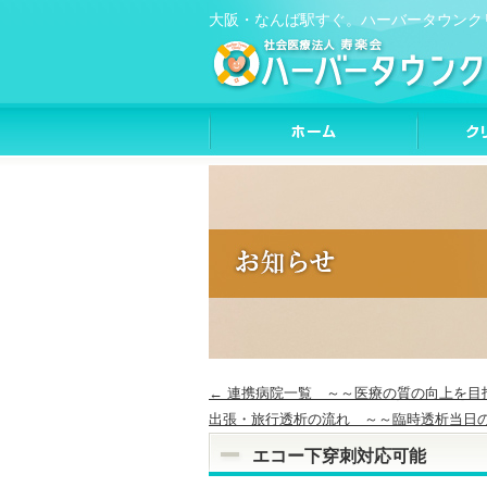
大阪・なんば駅すぐ。ハーバータウンク
←
連携病院一覧 ～～医療の質の向上を目
出張・旅行透析の流れ ～～臨時透析当日
エコー下穿刺対応可能