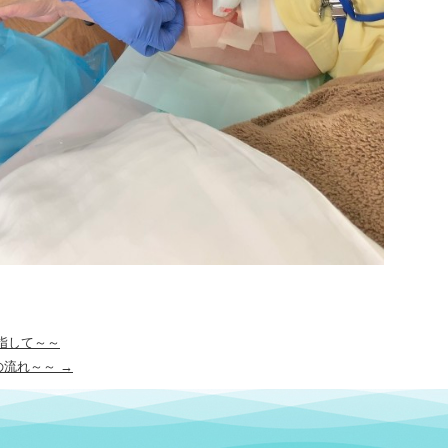
指して～～
の流れ～～
→