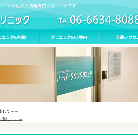
リニックは人工透析専門クリニックです
指して～～
の流れ～～
→